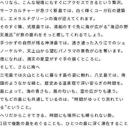
ヘリなら、こんな秘境にもすぐにアクセスできるという贅沢。
サーフカルチャーが息づく新島では、白く輝くコーガ石の建築
と、エメラルドグリーンの海が迎えてくれます。
そのすぐ隣、式根島では、湯船のすぐ先に海が広がる“海辺の野
天風呂”が旅の疲れをそっと癒してくれるでしょう。
手つかずの自然が残る神津島では、透き通った入り江でのシュ
ノーケルや、天上山から望むパノラマの景色が心を奪います。
夜になれば、満天の星空がすぐ手の届くところに。
そして、さらに南へ――
三宅島では火山とともに暮らす島の姿に触れ、八丈島では、南
国のようなかな緑と、歴史ある温泉宿で深い安らぎの時間を。
島によって、海の青さも、風の匂いも、空の広がりも違う。
でもどの島にも共通しているのは、“時間がゆっくり流れてい
る”ということ。
ヘリだからこそできる、時間にも場所にも縛られない旅。
1日で複数の島をめぐることも、ひとつの島に深く滞在すること