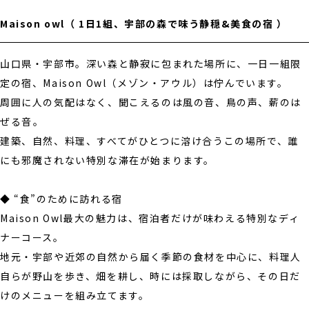
Maison owl
（ 1日1組、宇部の森で味う静穏&美食の宿 ）
山口県・宇部市。深い森と静寂に包まれた場所に、一日一組限
定の宿、Maison Owl（メゾン・アウル）は佇んでいます。
周囲に人の気配はなく、聞こえるのは風の音、鳥の声、薪のは
ぜる音――。
建築、自然、料理、すべてがひとつに溶け合うこの場所で、誰
にも邪魔されない特別な滞在が始まります。
◆ “食”のために訪れる宿
Maison Owl最大の魅力は、宿泊者だけが味わえる特別なディ
ナーコース。
地元・宇部や近郊の自然から届く季節の食材を中心に、料理人
自らが野山を歩き、畑を耕し、時には採取しながら、その日だ
けのメニューを組み立てます。