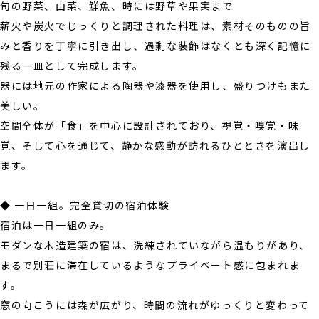
旬の野菜、山菜、鮮魚、時には野草や果実まで――
薪火や炭火でじっくりと調理された料理は、素材そのものの旨
みと香りを丁寧に引き出し、過剰な装飾はなくとも深く記憶に
残る一皿として完成します。
器には地元の作家による陶器や漆器を使用し、盛りつけもまた
美しい。
空間全体が「食」を中心に設計されており、視覚・嗅覚・味
覚、そして心を通じて、静かな感動が訪れるひとときを演出し
ます。
◆ 一日一組。完全貸切の宿泊体験
宿泊は一日一組のみ。
モダンな木造建築の宿は、洗練されていながら温もりがあり、
まるで別荘に滞在しているようなプライベート感に包まれま
す。
窓の向こうには森が広がり、時間の流れがゆっくりと変わって